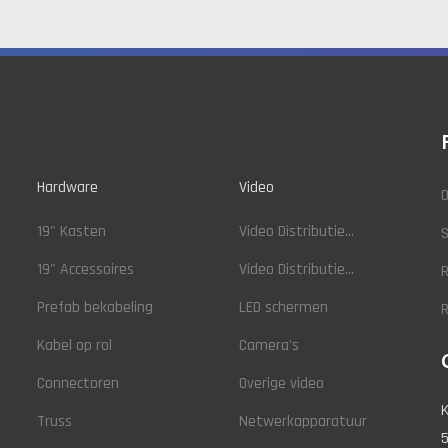
Hardware
Video
O
19" Kasten
Video Distributie...
19" Accessoires
Video Distributie...
R
Prefab bekabeling
LED schermen
Kabel op rol
Camera's
Connectoren
Overige video
K
Truss
Netwerkapparatuur
5