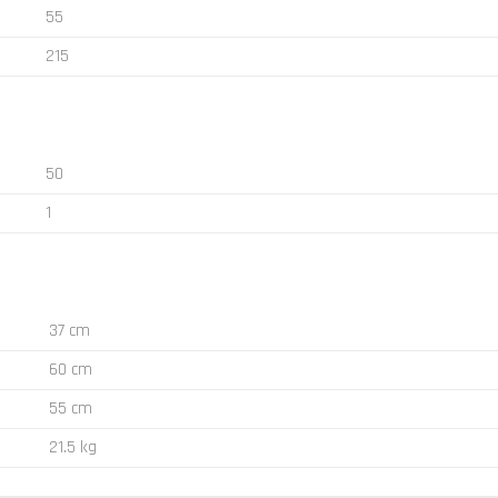
55
215
50
1
37 cm
60 cm
55 cm
21.5 kg