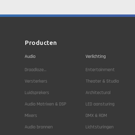
Producten
Audio
Verlichting
Draadloze...
Entertainment
Versterkers
Theater & Studio
Luidsprekers
Architectural
Audio Matrixen & DSP
LED aansturing
Mixers
DMX & RDM
Audio bronnen
Lichtsturingen