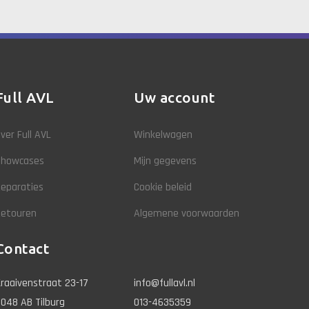
Full AVL
Uw account
ver Full AVL
Winkelwagen
Showcases
Mijn gegevens
eparaties
Cookie beleid
Retouren
Algemene voorwaarden
Contact
raaivenstraat 23-17
info@fullavl.nl
048 AB Tilburg
013-4635359