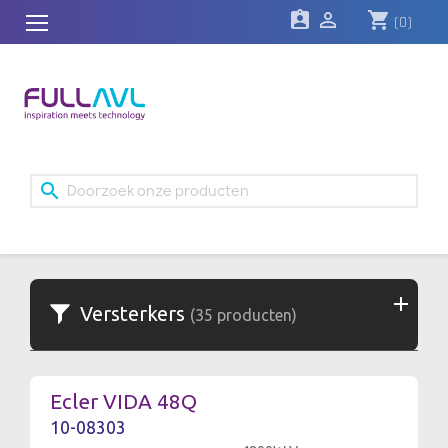
assignment_ind

shopping_cart
(0)
search
Versterkers
(35 producten)
Ecler VIDA 48Q
10-08303