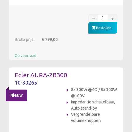
Bestellen
Bruto prijs:
€ 799,00
Op voorraad
Ecler AURA-2B300
10-30265
8x 300W @4Ω / 8x 300W
Nieuw
@100V
Impedantie schakelbaar,
Auto stand-by
Vergrendelbare
volumeknoppen