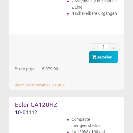
2 Mic/line + 2 Mic input +
2 Line
4 schakelbare uitgangen
Bestellen
Bruto prijs:
€ 879,00
Beschikbaar vanaf 17-08-2026
Ecler CA120HZ
10-01112
Compacte
mengversterker
1x 120W / 100volt