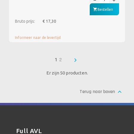
Bestellen
Bruto prijs:
€ 17,30
Informeer naar de levertijd

1
2
Er zijn 50 producten.

Terug naar boven
Full AVL