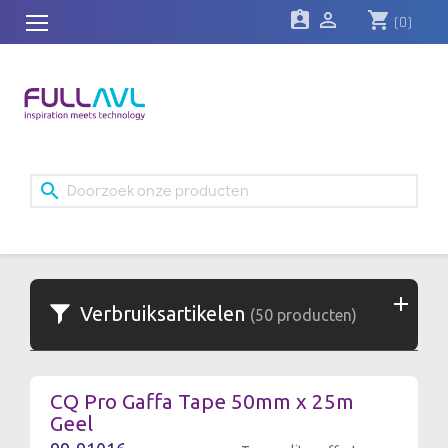
assignment_ind

shopping_cart
(0)
search
Verbruiksartikelen
(50 producten)
CQ Pro Gaffa Tape 50mm x 25m
Geel