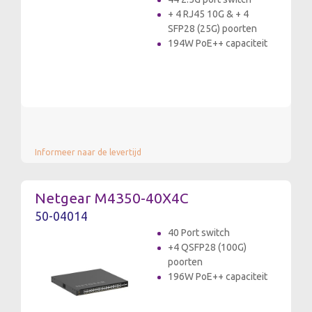
+ 4 RJ45 10G & + 4
SFP28 (25G) poorten
194W PoE++ capaciteit
Informeer naar de levertijd
Netgear M4350-40X4C
50-04014
40 Port switch
+4 QSFP28 (100G)
poorten
196W PoE++ capaciteit