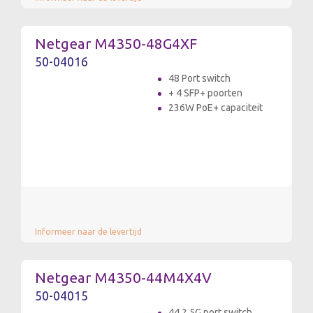
Netgear M4350-48G4XF
50-04016
48 Port switch
+ 4 SFP+ poorten
236W PoE+ capaciteit
Informeer naar de levertijd
Netgear M4350-44M4X4V
50-04015
44 2.5G port switch