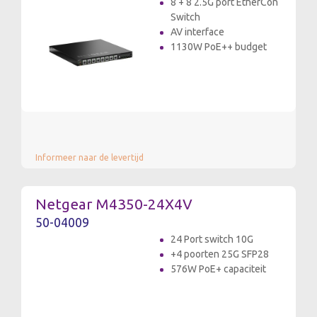
8 + 8 2.5G port EtherCon
Switch
AV interface
1130W PoE++ budget
Informeer naar de levertijd
Netgear M4350-24X4V
50-04009
24 Port switch 10G
+4 poorten 25G SFP28
576W PoE+ capaciteit