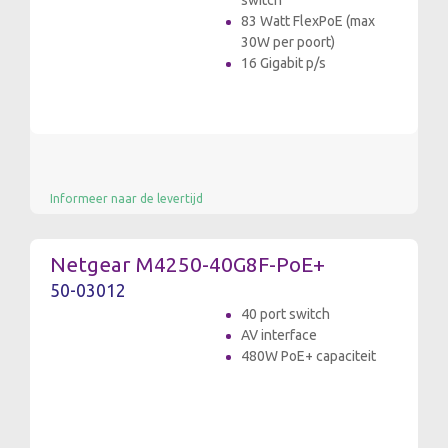
switch
83 Watt FlexPoE (max
30W per poort)
16 Gigabit p/s
Informeer naar de levertijd
Netgear M4250-40G8F-PoE+
50-03012
40 port switch
AV interface
480W PoE+ capaciteit