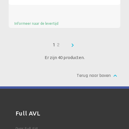
Informeer naar de levertijd

1
2
Er zijn 40 producten.

Terug naar boven
Full AVL
Over Full AVL