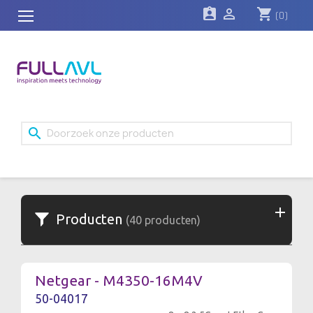
assignment_ind

shopping_cart
(0)
search
Producten
(40 producten)
Netgear - M4350-16M4V
50-04017