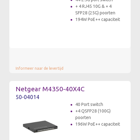
+ 4 RJ45 10G & + 4
SFP28 (25G) poorten
194W PoE++ capaciteit
Informeer naar de levertijd
Netgear M4350-40X4C
50-04014
40 Port switch
+4 QSFP28 (100G)
poorten
196W PoE++ capaciteit