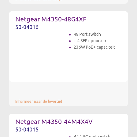
Netgear M4350-48G4XF
50-04016
48 Port switch
+ 4 SFP+ poorten
236W PoE+ capaciteit
Informeer naar de levertijd
Netgear M4350-44M4X4V
50-04015
44 2.5G port switch