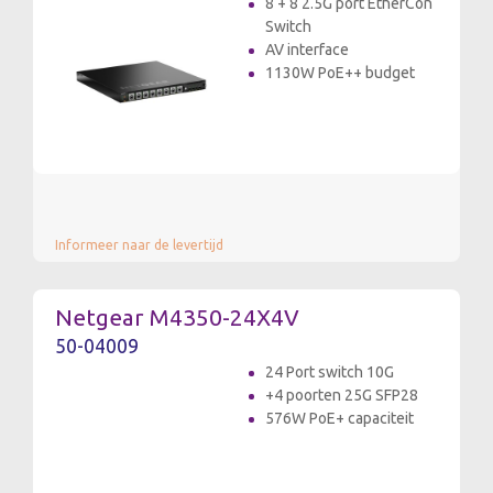
8 + 8 2.5G port EtherCon
Switch
AV interface
1130W PoE++ budget
Informeer naar de levertijd
Netgear M4350-24X4V
50-04009
24 Port switch 10G
+4 poorten 25G SFP28
576W PoE+ capaciteit