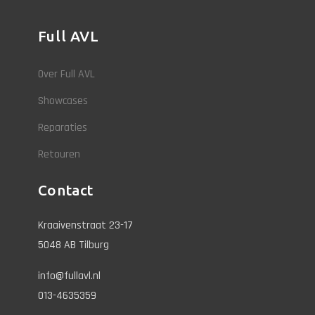
Full AVL
Over Full AVL
Showcases
Reparaties
Retouren
Contact
Kraaivenstraat 23-17
5048 AB Tilburg
info@fullavl.nl
013-4635359