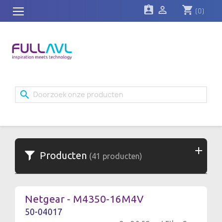
assignment_ind

shopping_cart
(0)
search
Producten
(41 producten)
Netgear - M4350-16M4V
50-04017