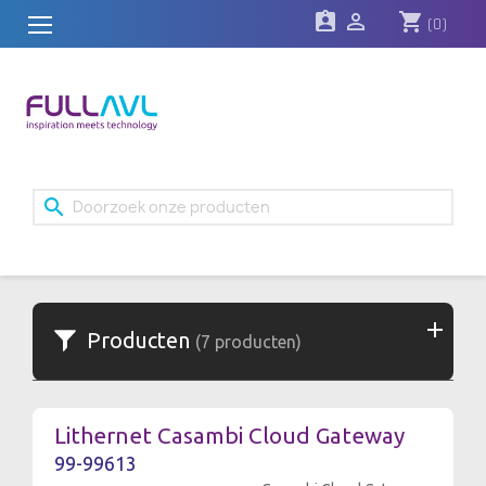
assignment_ind

shopping_cart
(0)
search
Producten
(7 producten)
Lithernet Casambi Cloud Gateway
99-99613