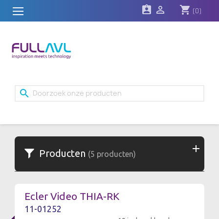
assignment_ind

shopping_cart
(0)
search
Producten
(5 producten)
Ecler Video THIA-RK
11-01252