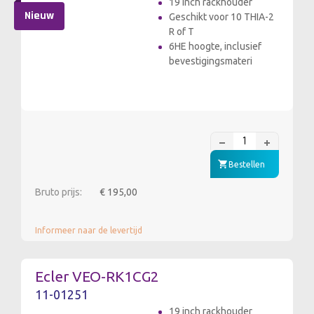
19 inch rackhouder
Nieuw
Geschikt voor 10 THIA-2
R of T
6HE hoogte, inclusief
bevestigingsmateri
Bestellen
Bruto prijs:
€ 195,00
Informeer naar de levertijd
Ecler VEO-RK1CG2
11-01251
19 inch rackhouder