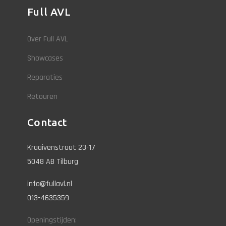
Full AVL
Over Full AVL
Showcases
Reparaties
Retouren
Contact
Kraaivenstraat 23-17
5048 AB Tilburg
info@fullavl.nl
013-4635359
Openingstijden: