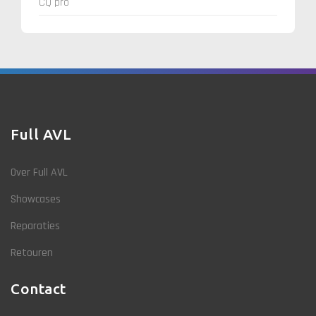
CQ pro
Full AVL
Over Full AVL
Showcases
Reparaties
Retouren
Contact