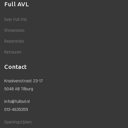
Full AVL
Over Full AVL
Showcases
Reparaties
Retouren
Contact
Kraaivenstraat 23-17
5048 AB Tilburg
info@fullavl.nl
013-4635359
Openingstijden: