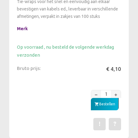
Tie-wraps voor het snel en eenvoudig aan elkaar
bevestigen van kabels ed., leverbaar in verschillende
afmetingen, verpakt in zakjes van 100 stuks
Merk
Op voorraad , nu besteld de volgende werkdag
verzonden
Bruto prijs:
€ 4,10
Bestellen
!
?
Een fout gevonden? Me
Stel een vraag 