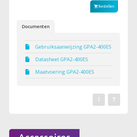
Bestellen
Documenten
Gebruiksaanwijzing GPA2-400ES
Datasheet GPA2-400ES
Maatvoering GPA2-400ES
!
?
Een fout gevonden? Me
Stel een vraag 