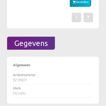
Bestellen
!
?
Een fout gevonden? Me
Stel een vraag 
Gegevens
Algemeen
Artikelnummer
52-09021
Merk
CQ racks