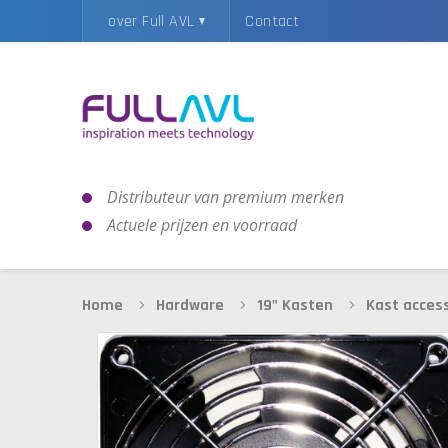
over Full AVL
Contact
Distributeur van premium merken
Actuele prijzen en voorraad
Home
Hardware
19" Kasten
Kast acces