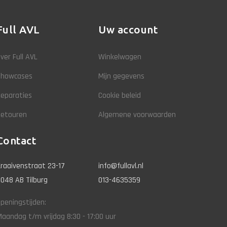
Full AVL
Uw account
ver Full AVL
Winkelwagen
Showcases
Mijn gegevens
eparaties
Cookie beleid
Retouren
Algemene voorwaarden
Contact
raaivenstraat 23-17
info@fullavl.nl
048 AB Tilburg
013-4635359
peningstijden:
aandag t/m vrijdag 8:30 - 17:00 uur