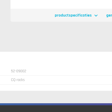
productspecificaties
ge
52-09002
CQ racks