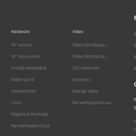
Hardware
Video
O
19" Kasten
Video Distributie...
19" Accessoires
Video Distributie...
R
Prefab bekabeling
LED schermen
Kabel op rol
Camera's
Connectoren
Overige video
K
Truss
Netwerkapparatuur
5
Rigging & Montage
O
Netwerkapparatuur
M