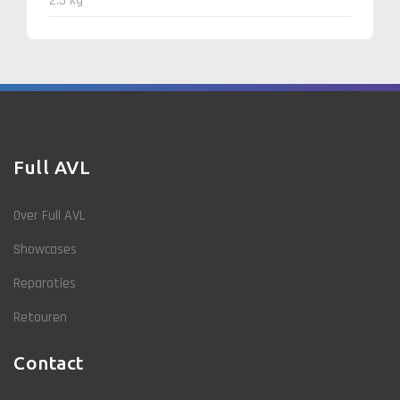
2.5 kg
Full AVL
Over Full AVL
Showcases
Reparaties
Retouren
Contact