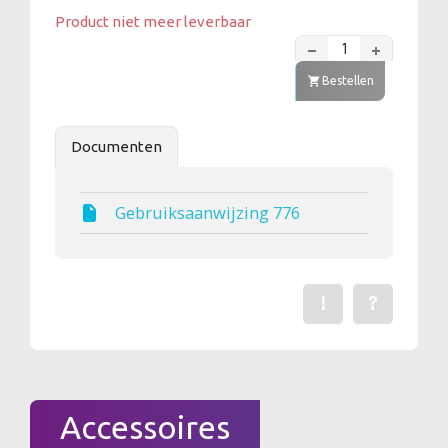
Product niet meer leverbaar
Bestellen
Documenten
Gebruiksaanwijzing 776
!
?
Een fout gevonden? Me
Stel een vraag 
Accessoires