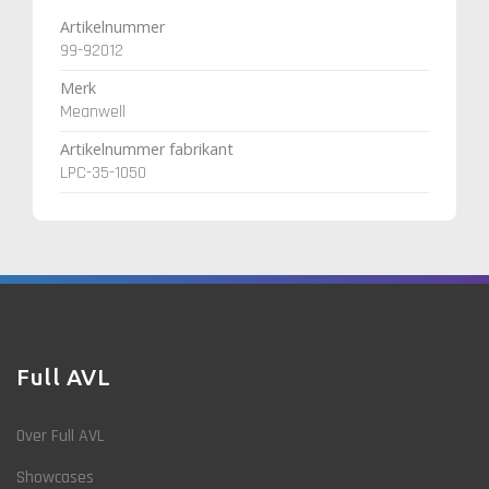
Artikelnummer
99-92012
Merk
Meanwell
Artikelnummer fabrikant
LPC-35-1050
Full AVL
Over Full AVL
Showcases