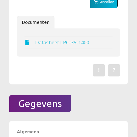
Bestellen
Documenten
Datasheet LPC-35-1400
!
?
Een fout gevonden? Me
Stel een vraag 
Gegevens
Algemeen