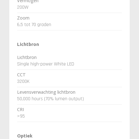
Vermogen
200W
Zoom
6,5 tot 70 graden
Lichtbron
Lichtbron
Single high-power White LED
CCT
3200K
Levensverwachting lichtbron
50,000 hours (70% lumen output)
CRI
>95
Optiek