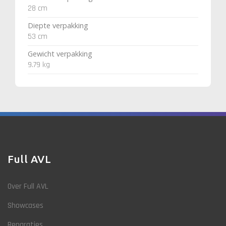
28 cm
Diepte verpakking
53 cm
Gewicht verpakking
9.79 kg
Full AVL
Over Full AVL
Showcases
Reparaties