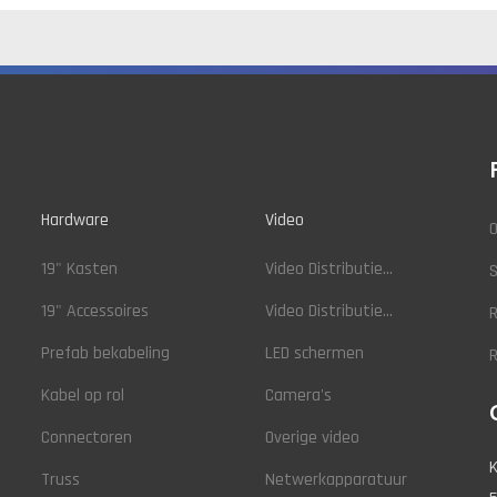
Hardware
Video
O
19" Kasten
Video Distributie...
19" Accessoires
Video Distributie...
R
Prefab bekabeling
LED schermen
Kabel op rol
Camera's
Connectoren
Overige video
K
Truss
Netwerkapparatuur