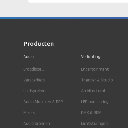
Producten
Audio
Verlichting
Draadloze...
Entertainment
Versterkers
Theater & Studio
Luidsprekers
Architectural
Audio Matrixen & DSP
LED aansturing
Mixers
DMX & RDM
Audio bronnen
Lichtsturingen