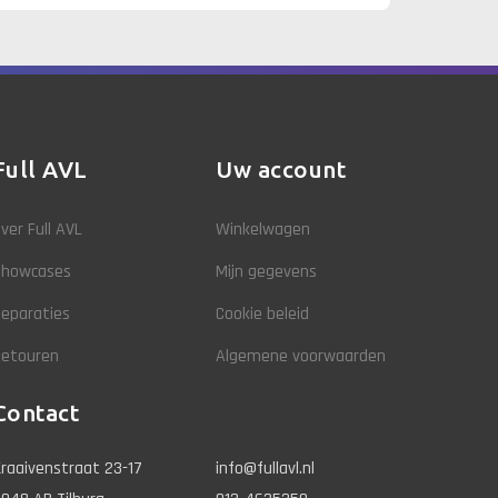
Full AVL
Uw account
ver Full AVL
Winkelwagen
Showcases
Mijn gegevens
eparaties
Cookie beleid
Retouren
Algemene voorwaarden
Contact
raaivenstraat 23-17
info@fullavl.nl