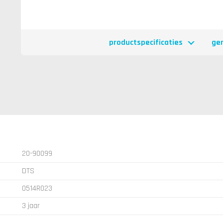
productspecificaties
ge
20-90099
DTS
0514R023
3 jaar