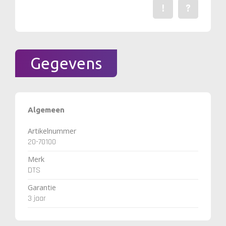
!
?
Een fout gevonden? Me
Stel een vraag 
Gegevens
Algemeen
Artikelnummer
20-70100
Merk
DTS
Garantie
3 jaar