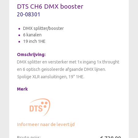
DTS CH6 DMX booster
20-08301
DMX splitter/booster
6 kanalen
19 inch 1HE
Omschrijving:
DMX splitter en versterker met 1x ingang 1x throught
en 6 optisch geisoleerde afgaande DMX lijnen.
5polige XLR aansluitingen, 19" 1HE.
Merk
Informeer naar de levertijd
Bruto prijs: