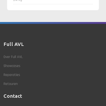
Full AVL
Over Full AVL
Showcases
Reparaties
Retouren
Contact