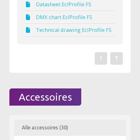
Datasheet EclProfile FS
DMX chart EclProfile FS
Technical drawing EclProfile FS
!
?
Een fout gevonden? Me
Stel een vraag 
Accessoires
Alle accessoires (30)