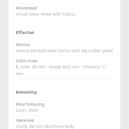
Kleurenwiel
virtual colour wheel with macros
Effecten
Macros
several pre-build pixel macros with adjustable speed
Gobo maat
B, outer: 86 mm - image: 64,5 mm - thickness: 1,1
mm
Behuizing
Kleur behuizing
Zwart, black
Materiaal
sturdy die-cast aluminium body