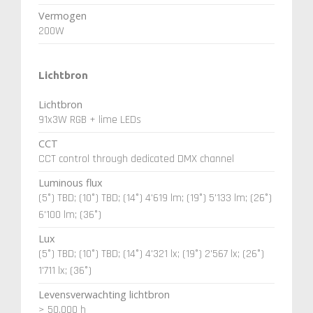
Vermogen
200W
Lichtbron
Lichtbron
91x3W RGB + lime LEDs
CCT
CCT control through dedicated DMX channel
Luminous flux
(5°) TBD; (10°) TBD; (14°) 4'619 lm; (19°) 5'133 lm; (26°)
6'100 lm; (36°)
Lux
(5°) TBD; (10°) TBD; (14°) 4'321 lx; (19°) 2'567 lx; (26°)
1'711 lx; (36°)
Levensverwachting lichtbron
> 50.000 h