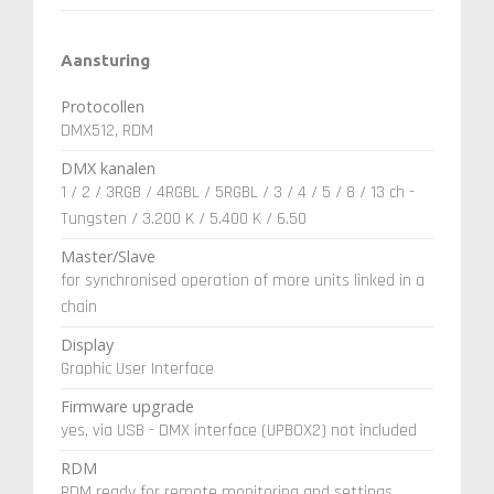
Aansturing
Protocollen
DMX512, RDM
DMX kanalen
1 / 2 / 3RGB / 4RGBL / 5RGBL / 3 / 4 / 5 / 8 / 13 ch -
Tungsten / 3.200 K / 5.400 K / 6.50
Master/Slave
for synchronised operation of more units linked in a
chain
Display
Graphic User Interface
Firmware upgrade
yes, via USB - DMX interface (UPBOX2) not included
RDM
RDM ready for remote monitoring and settings