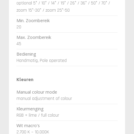
optional 5° / 10° / 14° / 19° / 26° / 36° / 50° / 70° /
zoom 15°-30° / zoom 25°-50
Min. Zoombereik
20
Max. Zoombereik
45
Bediening
Handmatig, Pole operated
Kleuren
Manual colour mode
manual adjustment of colour
Kleurmenging
RGB + lime / full colour
Wit macro's
2.700 K ~ 10.000K