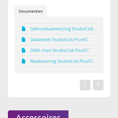
Documenten
Gebruiksaanwijzing StudioCob ...
Datasheet StudioCob PlusFC
DMX chart StudioCob PlusFC
Maatvoering StudioCob PlusFC
!
?
Een fout gevonden? Me
Stel een vraag 
Accessoires