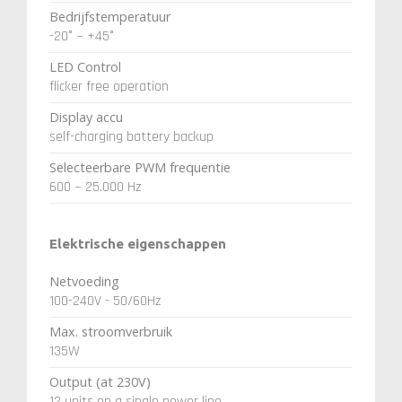
Bedrijfstemperatuur
-20° ~ +45°
LED Control
flicker free operation
Display accu
self-charging battery backup
Selecteerbare PWM frequentie
600 ~ 25.000 Hz
Elektrische eigenschappen
Netvoeding
100-240V - 50/60Hz
Max. stroomverbruik
135W
Output (at 230V)
12 units on a single power line