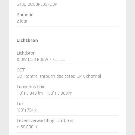
STUDIOCOBPLUSFCBK
Garantie
2 jaar
Lichtbron
Lichtbron
150W COB RGBW / FC LED
CCT
CCT control through dedicated DMX channel
Luminous flux
(18°) 3'949 lm - (38°) 3'869lm
Lux
(38°) 734lx
Levensverwachting lichtbron
> 50.000 h