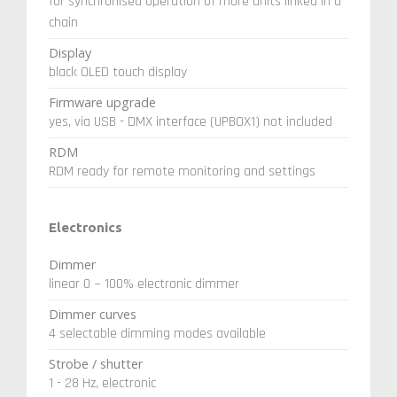
for synchronised operation of more units linked in a
chain
Display
black OLED touch display
Firmware upgrade
yes, via USB - DMX interface (UPBOX1) not included
RDM
RDM ready for remote monitoring and settings
Electronics
Dimmer
linear 0 ~ 100% electronic dimmer
Dimmer curves
4 selectable dimming modes available
Strobe / shutter
1 - 28 Hz, electronic