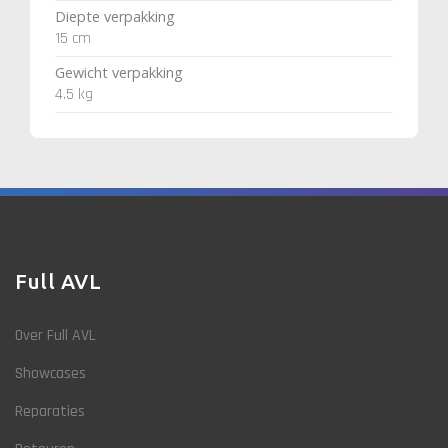
Diepte verpakking
15 cm
Gewicht verpakking
4.5 kg
Full AVL
Over Full AVL
Showcases
Reparaties