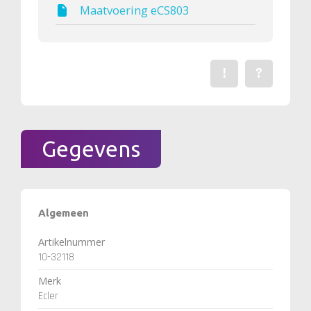
Maatvoering eCS803
!
?
Een fout gevonden? Me
Stel een vraag 
Gegevens
Algemeen
Artikelnummer
10-32118
Merk
Ecler