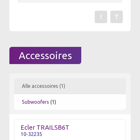
!
?
Een fout gevonden? Me
Stel een vraag 
Accessoires
Alle accessoires (1)
Subwoofers
(1)
Ecler TRAILSB6T
10-32235