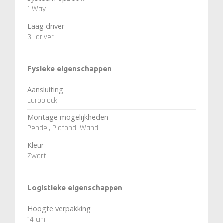
1 Way
Laag driver
3" driver
Fysieke eigenschappen
Aansluiting
Euroblock
Montage mogelijkheden
Pendel, Plafond, Wand
Kleur
Zwart
Logistieke eigenschappen
Hoogte verpakking
14 cm