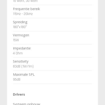
15 watt, 30 watt
Frequentie bereik
115Hz - 20kHz
Spreiding
180°x180°
Vermogen
15W
Impedantie
4 Ohm
Sensitivity
83dB (1W/1m)
Maximale SPL
95dB
Drivers
Systeem opbouw