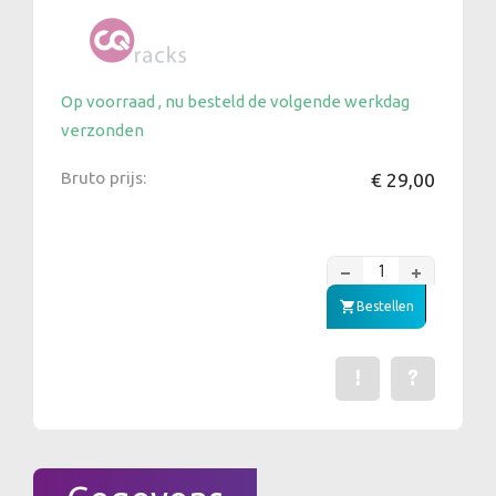
Op voorraad , nu besteld de volgende werkdag
verzonden
Bruto prijs:
€ 29,00
Bestellen
!
?
Een fout gevonden? Me
Stel een vraag 