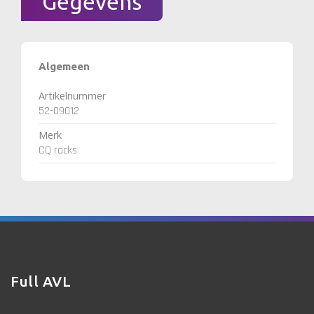
Gegevens
Algemeen
Artikelnummer
52-09012
Merk
CQ racks
Full AVL