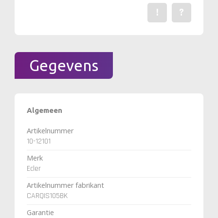
!
?
Een fout gevonden? Me
Stel een vraag 
Gegevens
Algemeen
Artikelnummer
10-12101
Merk
Ecler
Artikelnummer fabrikant
CARQIS105BK
Garantie