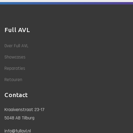
Full AVL
Over Full AVL
Showcases
Reparaties
Retouren
Contact
Kraaivenstraat 23-17
5048 AB Tilburg
info@fullavl.nl