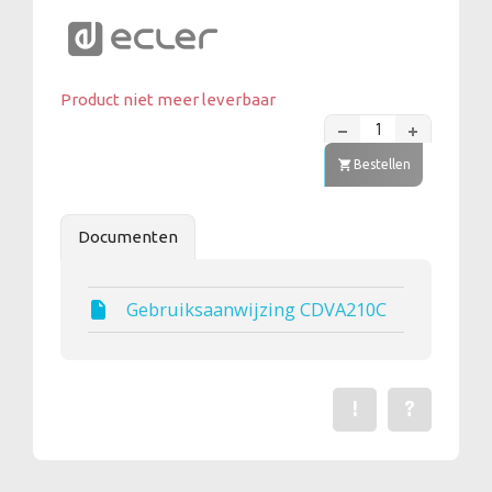
Product niet meer leverbaar
Bestellen
Documenten
Gebruiksaanwijzing CDVA210C
!
?
Een fout gevonden? Me
Stel een vraag 