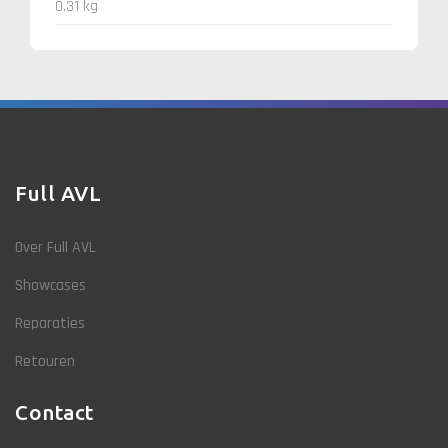
0.31 kg
Full AVL
Over Full AVL
Showcases
Reparaties
Retouren
Contact