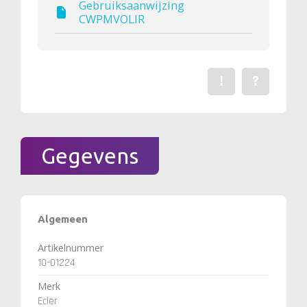
Gebruiksaanwijzing
CWPMVOLIR
!
?
Een fout gevonden? Me
Stel een vraag 
Gegevens
Algemeen
Artikelnummer
10-01224
Merk
Ecler