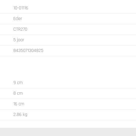
10-01116
Ecler
CTR270
5 jaar
8435071304825
9 cm
8 cm
16 cm
2.86 kg