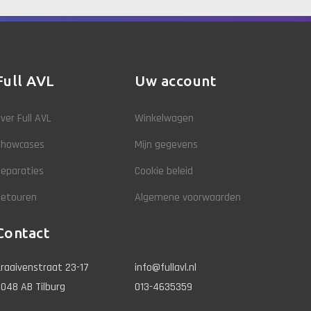
Full AVL
Uw account
ver Full AVL
Winkelwagen
Showcases
Mijn gegevens
eparaties
Cookie beleid
Retouren
Algemene voorwaarden
Contact
raaivenstraat 23-17
info@fullavl.nl
048 AB Tilburg
013-4635359