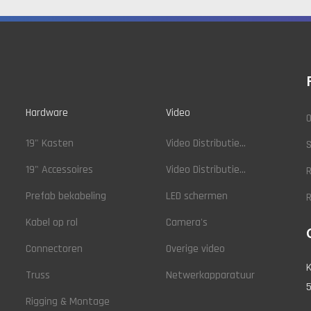
Hardware
Video
O
19" Kasten
Video Distributie...
19" Accessoires
Video Distributie...
R
Prefab bekabeling
LED schermen
Kabel op rol
Camera's
Connectoren
Overige video
K
Truss
Netwerkapparatuur
5
Rigging & Montage