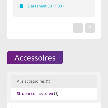
Datasheet 03.TP001
!
?
Een fout gevonden? Me
Stel een vraag 
Accessoires
Alle accessoires (1)
Stroom connectoren
(1)