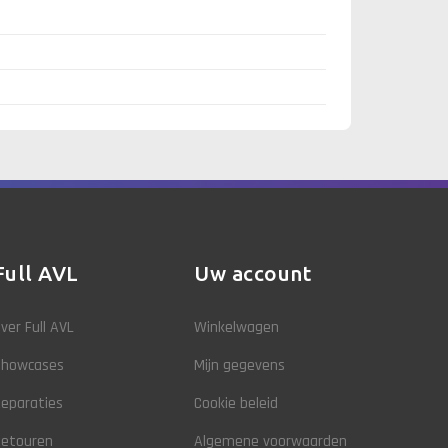
Full AVL
Uw account
ver Full AVL
Winkelwagen
Showcases
Mijn gegevens
eparaties
Cookie beleid
Retouren
Algemene voorwaarden