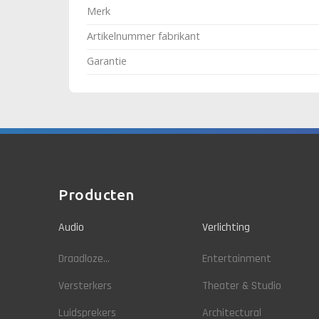
Merk
Artikelnummer fabrikant
Garantie
Producten
Audio
Verlichting
Draadloze...
Entertainment
Versterkers
Theater & Studio
Luidsprekers
Architectural