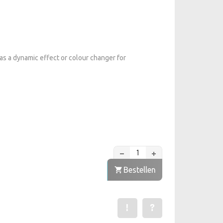
s a dynamic effect or colour changer for
Bestellen
!
?
Een fout gevonden? Meld het ons
Stel een vraag over dit p