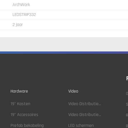
ArchWork
LEDSTRIP332
2 jaar
Hardware
Video
O
19" Kasten
Video Distributie...
19" Accessoires
Video Distributie...
R
Prefab bekabeling
LED schermen