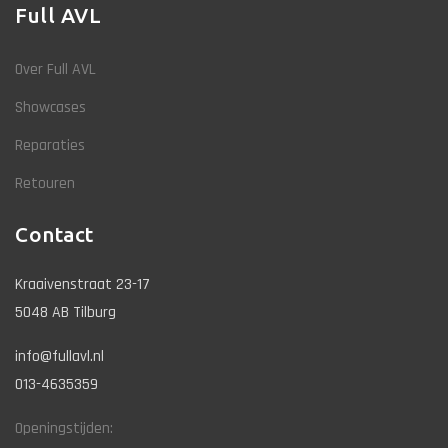
Full AVL
Over Full AVL
Showcases
Reparaties
Retouren
Contact
Kraaivenstraat 23-17
5048 AB Tilburg
info@fullavl.nl
013-4635359
Openingstijden: