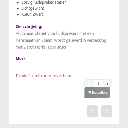
Stevig luidspreker statief
Lichtgewicht
Kleur: Zwart
Omschrijving:
Aluminium statief voor luidsprekers met een
flensmaat van 35mm. Wordt geleverd in verpakking
met 2 stuks (prijs is per stuk)
Merk
Product niet meer leverbaar
Bestellen
!
?
Een fout gevonden? Me
Stel een vraag 