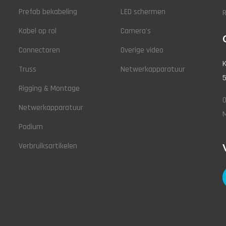
Prefab bekabeling
LED schermen
Kabel op rol
Camera's
Connectoren
Overige video
K
Truss
Netwerkapparatuur
5
Rigging & Montage
O
Netwerkapparatuur
M
Podium
Verbruiksartikelen