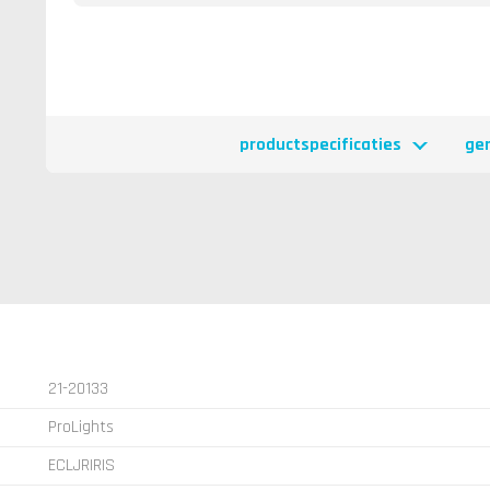
productspecificaties
ge
21-20133
ProLights
ECLJRIRIS