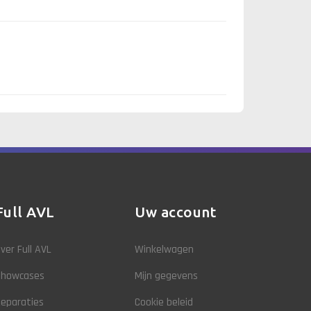
Full AVL
Uw account
ver Full AVL
Winkelwagen
Showcases
Mijn gegevens
eparaties
Cookie beleid