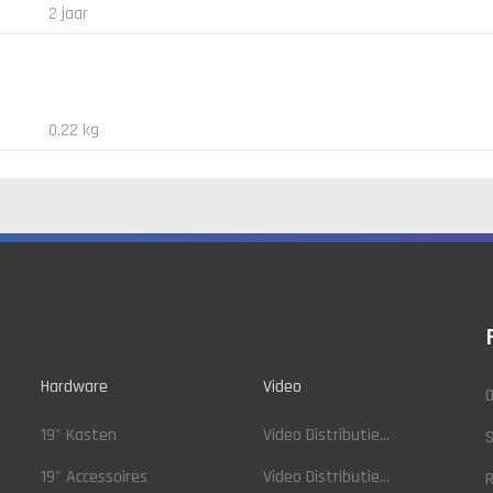
2 jaar
0.22 kg
Hardware
Video
O
19" Kasten
Video Distributie...
19" Accessoires
Video Distributie...
R