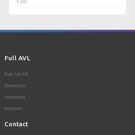
5 jaar
Full AVL
Over Full AVL
Showcases
Reparaties
Retouren
Contact