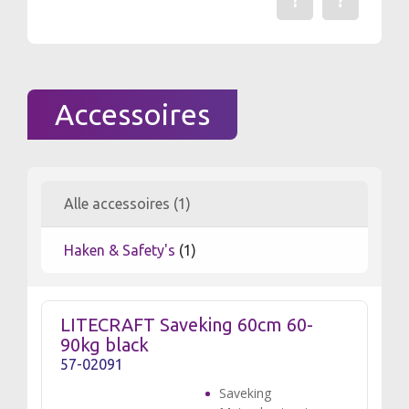
!
?
Een fout gevonden? Me
Stel een vraag 
Accessoires
Alle accessoires (1)
Haken & Safety's
(1)
LITECRAFT Saveking 60cm 60-
90kg black
57-02091
Saveking