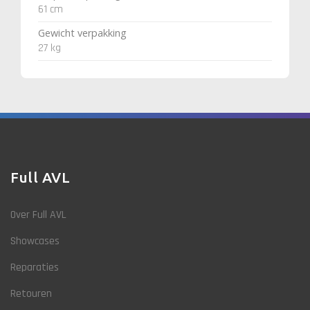
61 cm
Gewicht verpakking
27 kg
Full AVL
Over Full AVL
Showcases
Reparaties
Retouren