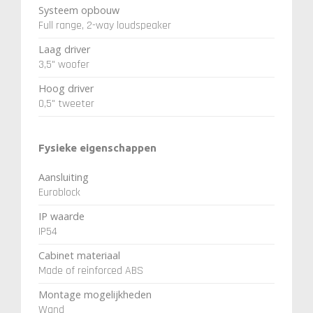
Systeem opbouw
Full range, 2-way loudspeaker
Laag driver
3,5" woofer
Hoog driver
0,5" tweeter
Fysieke eigenschappen
Aansluiting
Euroblock
IP waarde
IP54
Cabinet materiaal
Made of reinforced ABS
Montage mogelijkheden
Wand