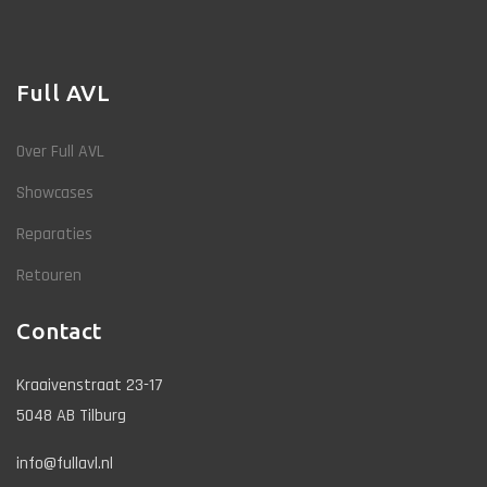
Full AVL
Over Full AVL
Showcases
Reparaties
Retouren
Contact
Kraaivenstraat 23-17
5048 AB Tilburg
info@fullavl.nl