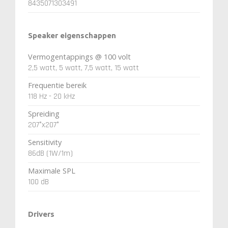
8435071303491
Speaker eigenschappen
Vermogentappings @ 100 volt
2,5 watt, 5 watt, 7,5 watt, 15 watt
Frequentie bereik
118 Hz - 20 kHz
Spreiding
207°x207°
Sensitivity
86dB (1W/1m)
Maximale SPL
100 dB
Drivers