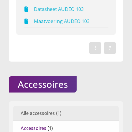
Datasheet AUDEO 103
Maatvoering AUDEO 103
!
?
Een fout gevonden? Me
Stel een vraag 
Accessoires
Alle accessoires (1)
Accessoires
(1)