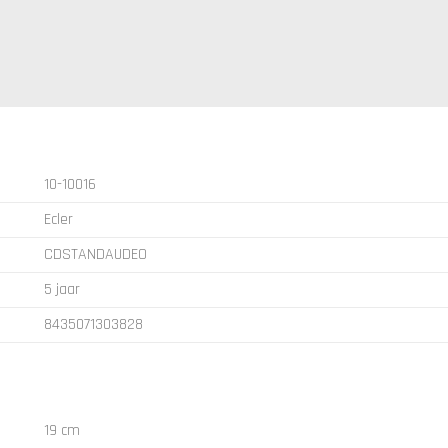
10-10016
Ecler
CDSTANDAUDEO
5 jaar
8435071303828
19 cm