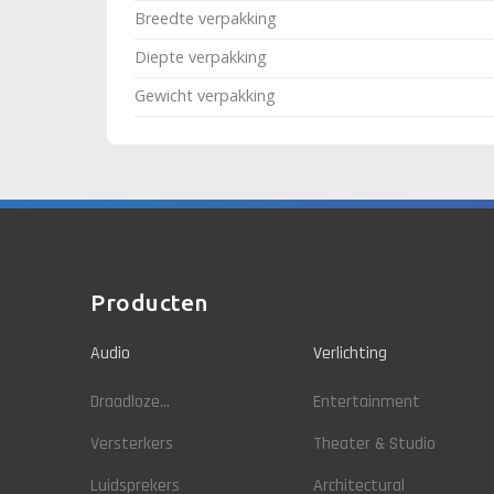
Breedte verpakking
Diepte verpakking
Gewicht verpakking
Producten
Audio
Verlichting
Draadloze...
Entertainment
Versterkers
Theater & Studio
Luidsprekers
Architectural