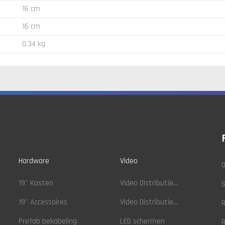
16 cm
16 cm
0.34 kg
Hardware
Video
O
19" Kasten
Video Distributie...
19" Accessoires
Video Distributie...
R
Prefab bekabeling
LED schermen