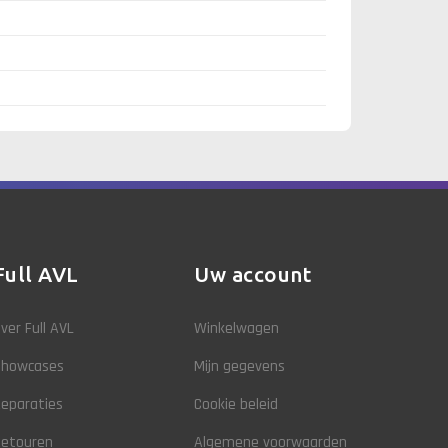
Full AVL
Uw account
ver Full AVL
Winkelwagen
Showcases
Mijn gegevens
eparaties
Cookie beleid
Retouren
Algemene voorwaarden