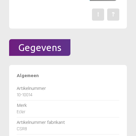
!
?
Een fout gevonden? Me
Stel een vraag 
Gegevens
Algemeen
Artikelnummer
10-10014
Merk
Ecler
Artikelnummer fabrikant
CSR8