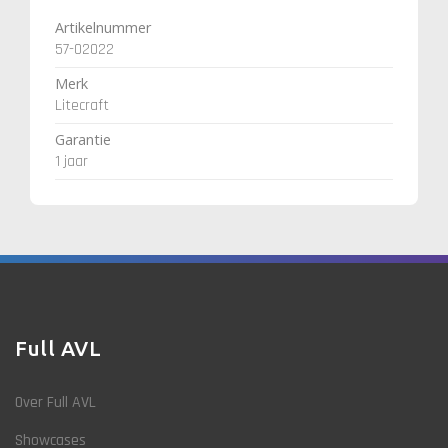
Artikelnummer
57-02022
Merk
Litecraft
Garantie
1 jaar
Full AVL
Over Full AVL
Showcases