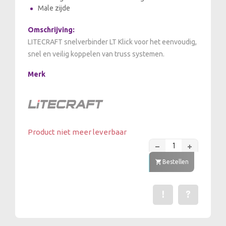
Male zijde
Omschrijving:
LITECRAFT snelverbinder LT Klick voor het eenvoudig,
snel en veilig koppelen van truss systemen.
Merk
Product niet meer leverbaar
Bestellen
!
?
Een fout gevonden? Me
Stel een vraag 