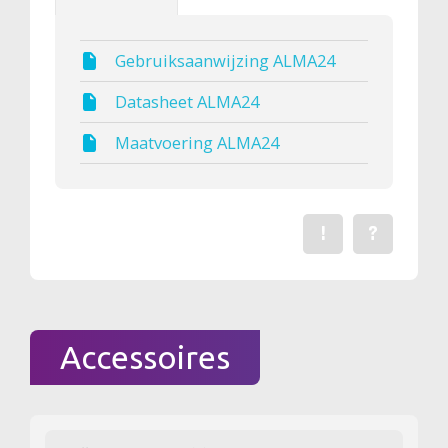
Gebruiksaanwijzing ALMA24
Datasheet ALMA24
Maatvoering ALMA24
!
?
Een fout gevonden? Me
Stel een vraag 
Accessoires