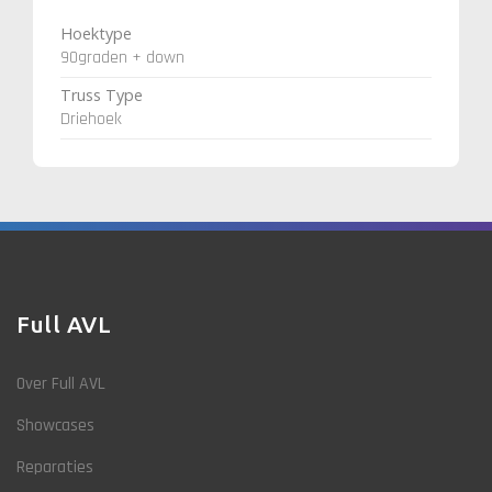
Hoektype
90graden + down
Truss Type
Driehoek
Full AVL
Over Full AVL
Showcases
Reparaties