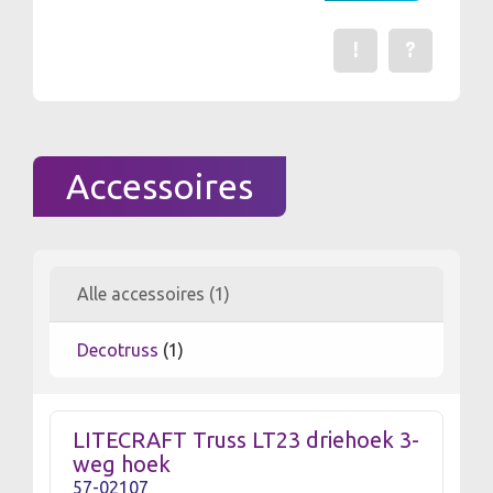
!
?
Een fout gevonden? Me
Stel een vraag 
Accessoires
Alle accessoires (1)
Decotruss
(1)
LITECRAFT Truss LT23 driehoek 3-
weg hoek
57-02107