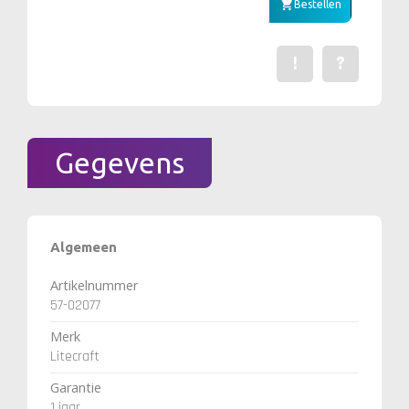
Bestellen
!
?
Een fout gevonden? Me
Stel een vraag 
Gegevens
Algemeen
Artikelnummer
57-02077
Merk
Litecraft
Garantie
1 jaar