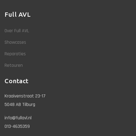
Full AVL
Over Full AVL
Showcases
Reparaties
Retouren
Contact
Kraaivenstraat 23-17
5048 AB Tilburg
info@fullavl.nl
013-4635359