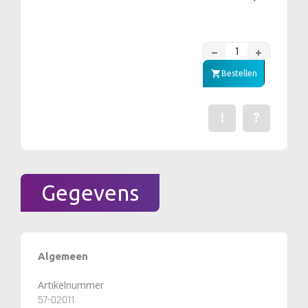
Bestellen
!
?
Een fout gevonden? Me
Stel een vraag 
Gegevens
Algemeen
Artikelnummer
57-02011