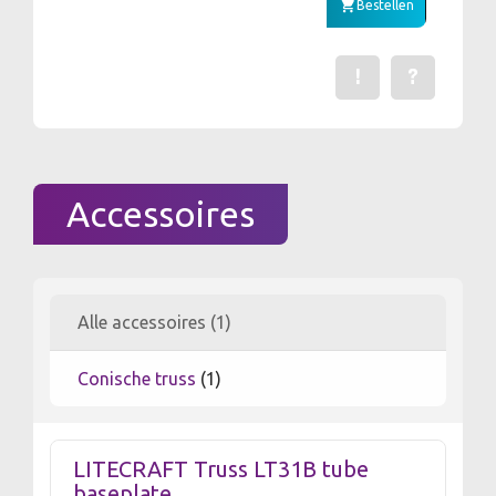
Bestellen
!
?
Een fout gevonden? Me
Stel een vraag 
Accessoires
Alle accessoires (1)
Conische truss
(1)
LITECRAFT Truss LT31B tube
baseplate