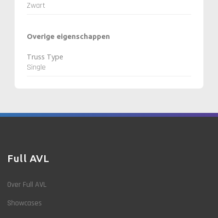
Zwart
Overige eigenschappen
Truss Type
Single
Full AVL
Over Full AVL
Showcases