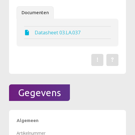
Documenten
Datasheet 03.LA.037
!
?
Een fout gevonden? Me
Stel een vraag 
Gegevens
Algemeen
Artikelnummer