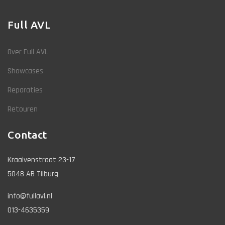
Full AVL
Over Full AVL
Showcases
Reparaties
Retouren
Contact
Kraaivenstraat 23-17
5048 AB Tilburg
info@fullavl.nl
013-4635359