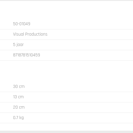
50-01049
Visual Productions
5 jaar
8718781510459
30 cm
13 cm
20 cm
0.7 kg