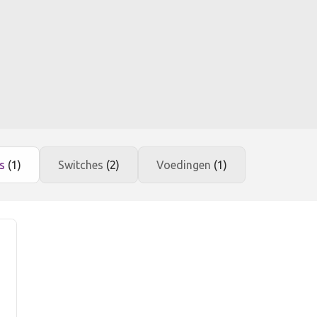
es
(1)
Switches
(2)
Voedingen
(1)
K