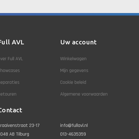
Full AVL
Uw account
ver Full AVL
Winkelwagen
Showcases
Mijn gegevens
eparaties
Cookie beleid
Retouren
Algemene voorwaarden
Contact
raaivenstraat 23-17
info@fullavl.nl
048 AB Tilburg
013-4635359