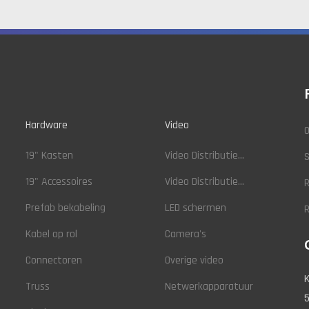
Hardware
Video
O
19" Kasten
Video Distributie...
19" Accessoires
Video Distributie...
R
Prefab bekabeling
LED schermen
Kabel op rol
Camera's
Connectoren
Overige video
K
Truss
Netwerkapparatuur
5