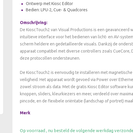
Ontwerp met Kiosc Editor
Bedien: LPU-2, Cue- & Quadcores
Omschrijving:
De KioscTouch2 van Visual Productions is een geavanceerd 
intuïtieve interface voor het bedienen van licht- en AV-syst
scherm heldere en gedetailleerde visuals. Dankzij de onders
apparaat compatibel met diverse controllers zoals CueCore, 
deze protocollen ondersteunen.
De KioscTouch2 is eenvoudig te installeren met magnetische 
veiligheid. Het apparaat wordt gevoed via Power over Etherne
zowel stroom als data. Met de gratis Kiosc Editor software 
knoppen, sliders, kleurkiezers en meer, verdeeld over maxima
pincode, en de flexibele oriëntatie (landschap of portret) ma
Merk
Op voorraad , nu besteld de volgende werkdag verzond