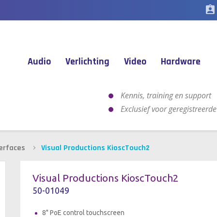
assignment_ind
Audio
Verlichting
Video
Hardware
Kennis, training en support
Exclusief voor geregistreerd
erfaces
Visual Productions KioscTouch2
Visual Productions KioscTouch2
50-01049
8" PoE control touchscreen