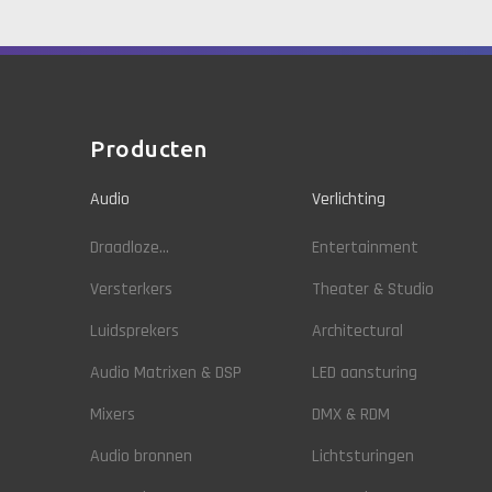
Producten
Audio
Verlichting
Draadloze...
Entertainment
Versterkers
Theater & Studio
Luidsprekers
Architectural
Audio Matrixen & DSP
LED aansturing
Mixers
DMX & RDM
Audio bronnen
Lichtsturingen