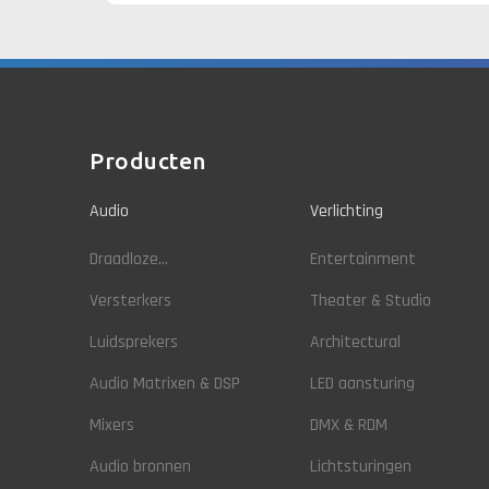
Producten
Audio
Verlichting
Draadloze...
Entertainment
Versterkers
Theater & Studio
Luidsprekers
Architectural
Audio Matrixen & DSP
LED aansturing
Mixers
DMX & RDM
Audio bronnen
Lichtsturingen