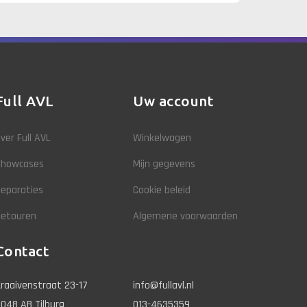
Full AVL
Uw account
ver Full AVL
Winkelwagen
Showcases
Mijn gegevens
eparaties
Cookie beleid
Retouren
Algemene voorwaarden
Contact
raaivenstraat 23-17
info@fullavl.nl
048 AB Tilburg
013-4635359