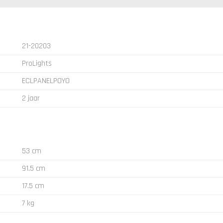
21-20203
ProLights
ECLPANELPOYO
2 jaar
53 cm
91.5 cm
17.5 cm
7 kg