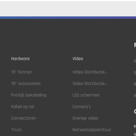
Hardware
Video
O
19" Kasten
Video Distributie...
19" Accessoires
Video Distributie...
R
Prefab bekabeling
LED schermen
Kabel op rol
Camera's
Connectoren
Overige video
K
Truss
Netwerkapparatuur
5