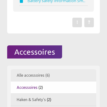
Battery safety information Sm...
!
?
Een fout gevonden? Me
Stel een vraag 
Accessoires
Alle accessoires (6)
Accessoires
(2)
Haken & Safety's
(2)